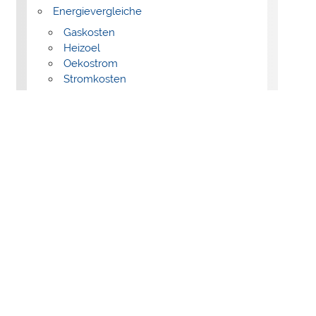
Energievergleiche
Gaskosten
Heizoel
Oekostrom
Stromkosten
Geld & Finanzen
Baufinanzierung
Bausparen
Festgeld / Termingeld
Girokonto
Investmentfonds
Kredit
Kreditkarten
Tagesgeld
Krankenversicherungen
Krankenkassen
Krankenzusatzversicherung (PKZV)
Private Krankenvollversicherung