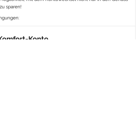
zu sparen!
ingungen:
 Komfort-Konto
 Geldeingang
equem online erledigen
abheben an über 10.000 Geldautomaten der Cash Group
am Ende dieses Beitrages
t dem Girokonto Postbank extra plus eröffnen