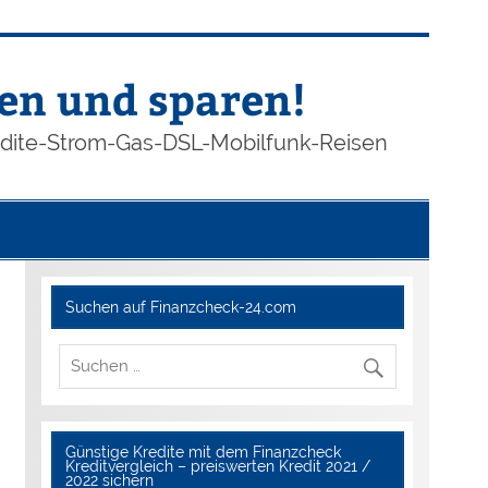
en und sparen!
edite-Strom-Gas-DSL-Mobilfunk-Reisen
Suchen auf Finanzcheck-24.com
Günstige Kredite mit dem Finanzcheck
Kreditvergleich – preiswerten Kredit 2021 /
2022 sichern