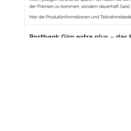
der Prämien zu kommen, sondern dauerhaft Geld 
Hier die Produktinformationen und Teilnahmebed
Postbank Giro extra plus – das
Jetzt mit bis zu satten
250 Euro Prämie
Entgeltfrei ab 3.000 Euro monatlichem
Postbank VISA Card kostenlos
Jederzeit und mobil – Bankgeschäfte b
Deutschlandweit entgeltfrei Bargeld 
Wertpapierdepot ist bereits inbegriffen
Die Teilnahmebedingungen finden Sie 
Jetzt bis zu 250,00 € Prämie sichern mi